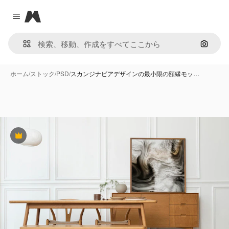
Magnific
Close menu
画像で
ホーム
/
ストック
/
PSD
/
スカンジナビアデザインの最小限の額縁モッ…
Premium