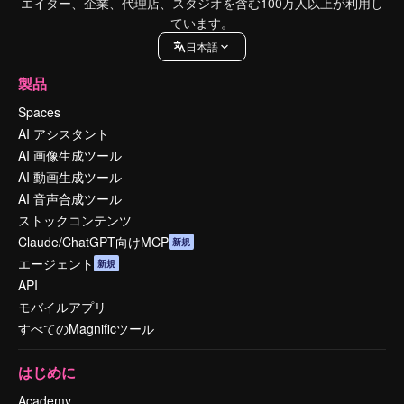
エイター、企業、代理店、スタジオを含む100万人以上が利用し
ています。
日本語
製品
Spaces
AI アシスタント
AI 画像生成ツール
AI 動画生成ツール
AI 音声合成ツール
ストックコンテンツ
Claude/ChatGPT向けMCP
新規
エージェント
新規
API
モバイルアプリ
すべてのMagnificツール
はじめに
Academy