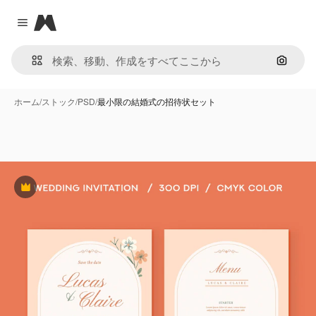
Magnific
Close menu
画像で
ホーム
/
ストック
/
PSD
/
最小限の結婚式の招待状セット
Premium