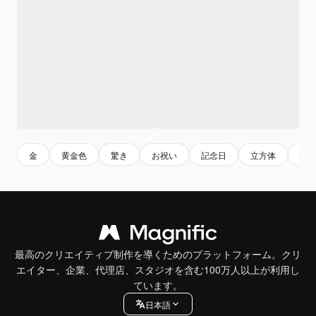
金
黄金色
驚き
お祝い
記念日
立方体
弓
最高のクリエイティブ制作を導くためのプラットフォーム。クリ
エイター、企業、代理店、スタジオを含む100万人以上が利用し
ています。
日本語