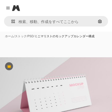
Magnific
Close menu
画像で
ホーム
/
ストック
/
PSD
/
ミニマリストのモックアップカレンダー構成
Premium