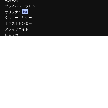
利用規約
プライバシーポリシー
オリジナル
新規
クッキーポリシー
トラストセンター
アフィリエイト
法人向け
運営
料金
会社概要
Reviews
採用情報
検索トレンド
ブログ
イベント
Slidesgo
コンテンツを販売する
プレスルーム