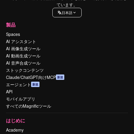
ています。
日本語
製品
Spaces
AI アシスタント
AI 画像生成ツール
AI 動画生成ツール
AI 音声合成ツール
ストックコンテンツ
Claude/ChatGPT向けMCP
新規
エージェント
新規
API
モバイルアプリ
すべてのMagnificツール
はじめに
Academy