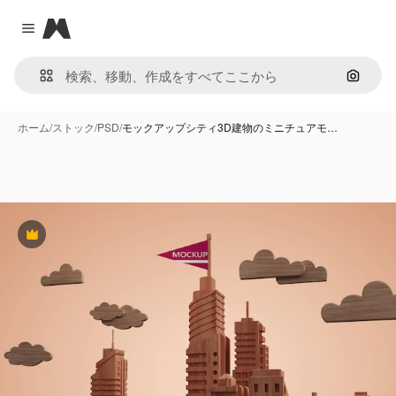
Magnific
Close menu
画像で
ホーム
/
ストック
/
PSD
/
モックアップシティ3D建物のミニチュアモ…
Premium