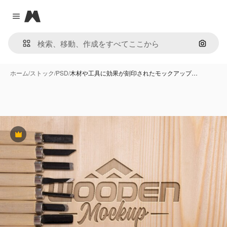
Magnific
Close menu
画像で
ホーム
/
ストック
/
PSD
/
木材や工具に効果が刻印されたモックアップ…
Premium