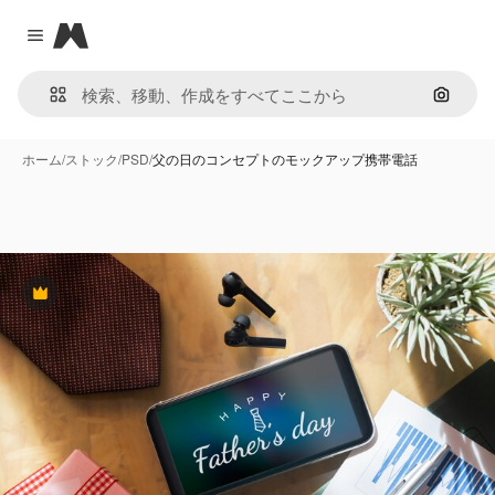
Magnific
Close menu
画像で
ホーム
/
ストック
/
PSD
/
父の日のコンセプトのモックアップ携帯電話
Premium