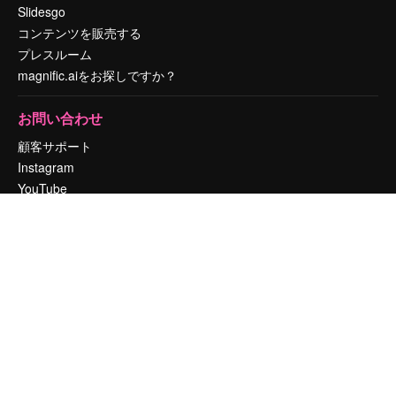
Slidesgo
コンテンツを販売する
プレスルーム
magnific.aiをお探しですか？
お問い合わせ
顧客サポート
Instagram
YouTube
LinkedIn
TikTok
Discord
X
Reddit
Copyright © 2010-
2026
Freepik Company S.L.U.
無断複写・転載を禁じま
す
.