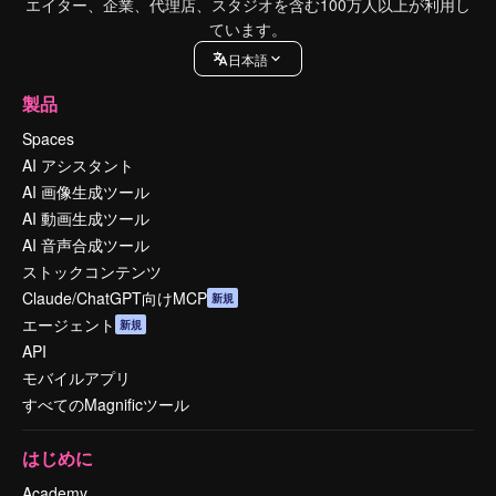
エイター、企業、代理店、スタジオを含む100万人以上が利用し
ています。
日本語
製品
Spaces
AI アシスタント
AI 画像生成ツール
AI 動画生成ツール
AI 音声合成ツール
ストックコンテンツ
Claude/ChatGPT向けMCP
新規
エージェント
新規
API
モバイルアプリ
すべてのMagnificツール
はじめに
Academy