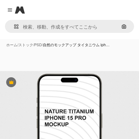
Magnific
Close menu
画像で
ホーム
/
ストック
/
PSD
/
自然のモックアップ タイタニウム iph…
Premium