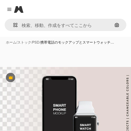
Magnific
Close menu
画像で
ホーム
/
ストック
/
PSD
/
携帯電話のモックアップとスマートウォッチ…
Premium