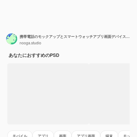
携帯電話のモックアップとスマートウォッチアプリ画面デバイスインターフェイスプレゼンテーション正面図分離
nooga.studio
あなたにおすすめのPSD
モバイル
アプリ
画面
アプリ画面
端末
モック