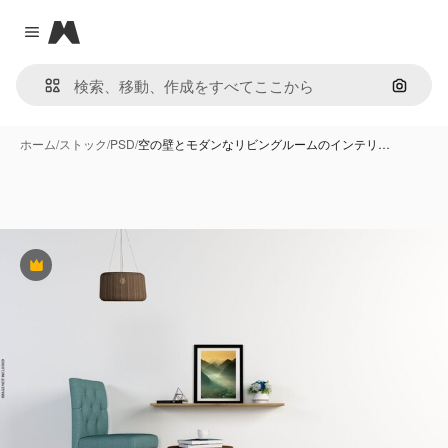
Magnific
Close menu
画像で
ホーム
/
ストック
/
PSD
/
空の壁とモダンなリビングルームのインテリ…
Premium