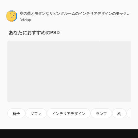
空の壁とモダンなリビングルームのインテリアデザインのモックアップポスター
3dzipp
あなたにおすすめのPSD
椅子
ソファ
インテリアデザイン
ランプ
机
モ