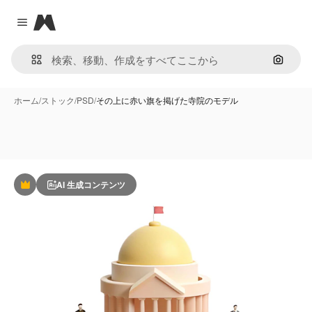
Magnific
Close menu
画像で
ホーム
/
ストック
/
PSD
/
その上に赤い旗を掲げた寺院のモデル
AI 生成コンテンツ
Premium