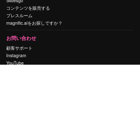
Slidesgo
コンテンツを販売する
プレスルーム
magnific.aiをお探しですか？
お問い合わせ
顧客サポート
Instagram
YouTube
LinkedIn
TikTok
Discord
X
Reddit
Copyright © 2010-
2026
Freepik Company S.L.U.
無断複写・転載を禁じま
す
.