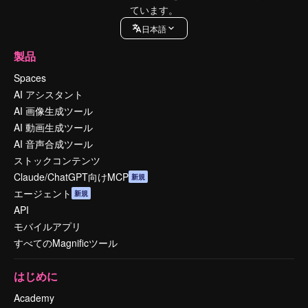
ています。
日本語
製品
Spaces
AI アシスタント
AI 画像生成ツール
AI 動画生成ツール
AI 音声合成ツール
ストックコンテンツ
Claude/ChatGPT向けMCP
新規
エージェント
新規
API
モバイルアプリ
すべてのMagnificツール
はじめに
Academy