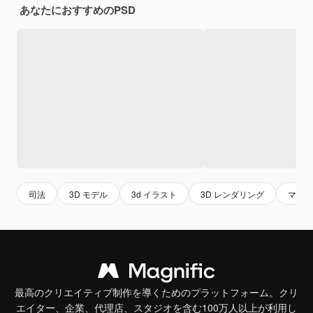
あなたにおすすめのPSD
司法
3D モデル
3d イラスト
3D レンダリング
マネー
最高のクリエイティブ制作を導くためのプラットフォーム。クリ
エイター、企業、代理店、スタジオを含む100万人以上が利用し