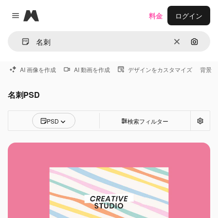
Magnific
料金
ログイン
Close menu
消去
画像で
AI 画像を作成
AI 動画を作成
デザインをカスタマイズ
背景
名刺PSD
PSD
検索フィルター