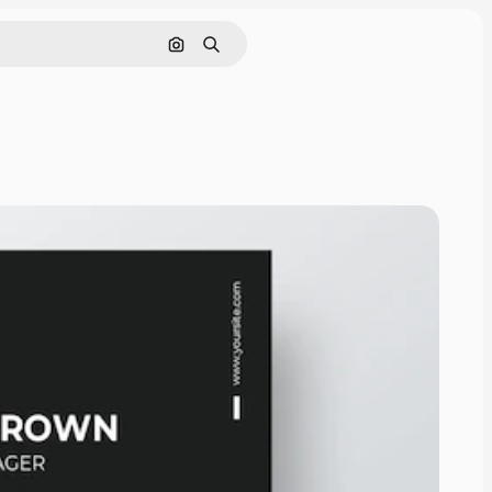
画像で検索
検索