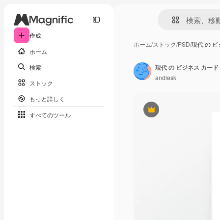
作成
ホーム
/
ストック
/
PSD
/
現代 の 
ホーム
検索
現代 の ビジネス カード
andlesk
ストック
もっと詳しく
Premium
すべてのツール