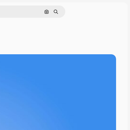
画像で検索
検索