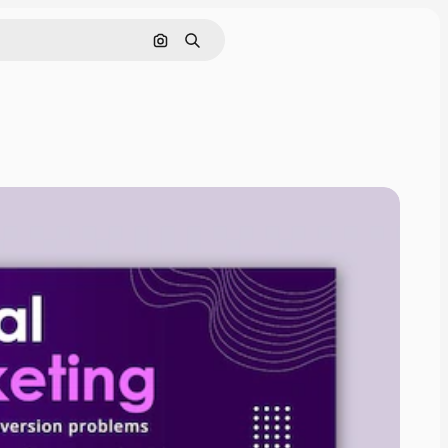
画像で検索
検索