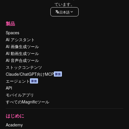
ています。
日本語
製品
Spaces
AI アシスタント
AI 画像生成ツール
AI 動画生成ツール
AI 音声合成ツール
ストックコンテンツ
Claude/ChatGPT向けMCP
新規
エージェント
新規
API
モバイルアプリ
すべてのMagnificツール
はじめに
Academy