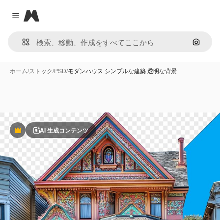
Magnific
Close menu
画像で
ホーム
/
ストック
/
PSD
/
モダンハウス シンプルな建築 透明な背景
AI 生成コンテンツ
Premium