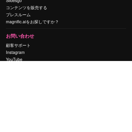
Slidesgo
コンテンツを販売する
プレスルーム
magnific.aiをお探しですか？
お問い合わせ
顧客サポート
Instagram
YouTube
LinkedIn
TikTok
Discord
X
Reddit
Copyright © 2010-
2026
Freepik Company S.L.U.
無断複写・転載を禁じま
す
.