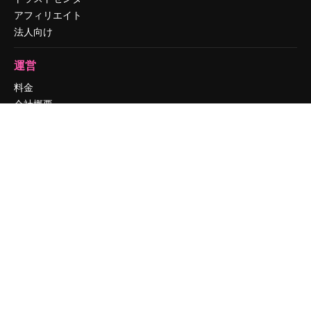
アフィリエイト
法人向け
運営
料金
会社概要
Reviews
採用情報
検索トレンド
ブログ
イベント
Slidesgo
コンテンツを販売する
プレスルーム
magnific.aiをお探しですか？
お問い合わせ
顧客サポート