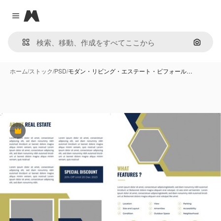
Magnific
Close menu
画像で
ホーム
/
ストック
/
PSD
/
モダン・リビング・エステート・ビフォール…
Premium