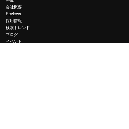
会社概要
Reviews
採用情報
検索トレンド
ブログ
イベント
Slidesgo
コンテンツを販売する
プレスルーム
magnific.aiをお探しですか？
お問い合わせ
顧客サポート
Instagram
YouTube
LinkedIn
TikTok
Discord