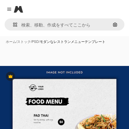
Magnific
Close menu
画像で
ホーム
/
ストック
/
PSD
/
モダンなレストランメニューテンプレート
Premium