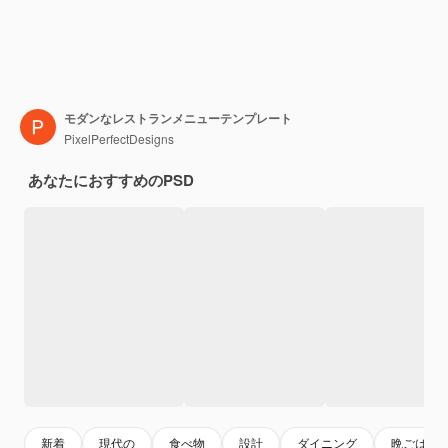
モダンなレストランメニューテンプレート
PixelPerfectDesigns
あなたにおすすめのPSD
新着
現代の
食べ物
設計
ダイニング
晩ごはん