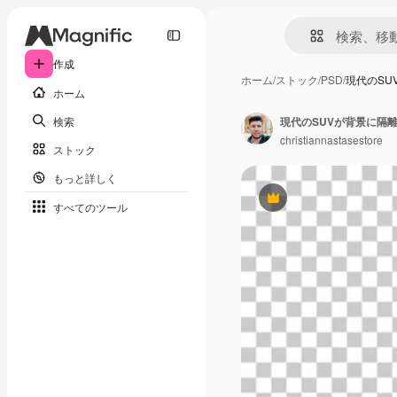
作成
ホーム
/
ストック
/
PSD
/
現代のSU
ホーム
検索
現代のSUVが背景に隔離
christiannastasestore
ストック
もっと詳しく
Premium
すべてのツール