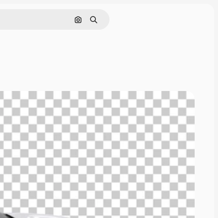
画像で検索
検索