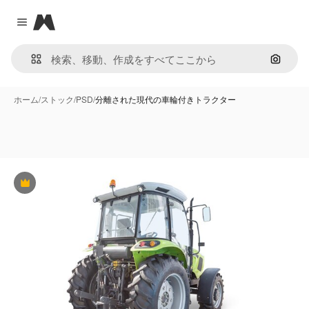
Magnific
Close menu
画像で
ホーム
/
ストック
/
PSD
/
分離された現代の車輪付きトラクター
Premium