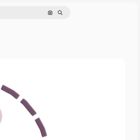
画像で検索
検索