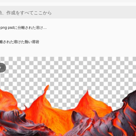
png psdに分離された溶け…
に分離された溶けた熱い溶岩
ツ