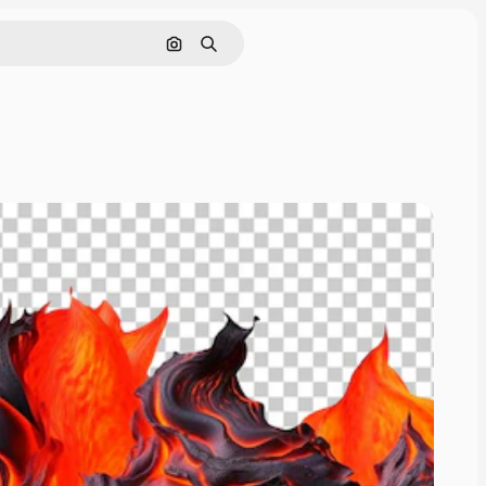
画像で検索
検索