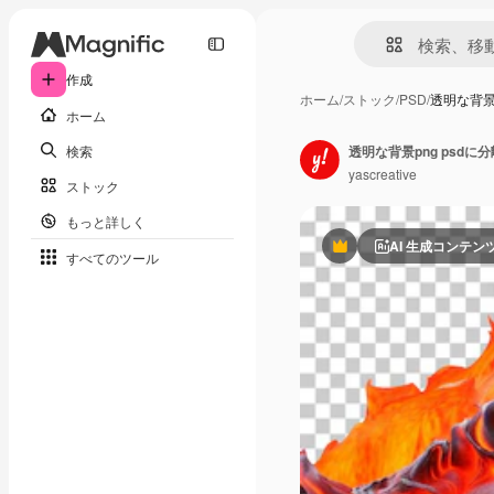
作成
ホーム
/
ストック
/
PSD
/
透明な背景
ホーム
検索
透明な背景png psd
yascreative
ストック
もっと詳しく
AI 生成コンテン
Premium
すべてのツール