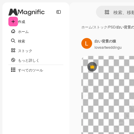
作成
ホーム
/
ストック
/
PSD
/
白い背景
ホーム
検索
白い背景の猿
loveartweddingu
ストック
もっと詳しく
Premium
すべてのツール