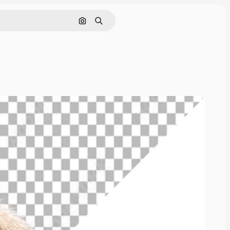
画像で検索
検索