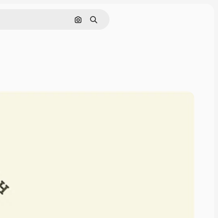
画像で検索
検索