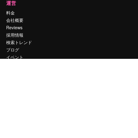
運営
料金
会社概要
Reviews
採用情報
検索トレンド
ブログ
イベント
Slidesgo
コンテンツを販売する
プレスルーム
magnific.aiをお探しですか？
お問い合わせ
顧客サポート
Instagram
YouTube
LinkedIn