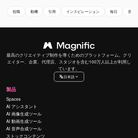
役職
動機
引用
インスピレーション
毎日
見積
最高のクリエイティブ制作を導くためのプラットフォーム。クリ
エイター、企業、代理店、スタジオを含む100万人以上が利用し
ています。
日本語
製品
Spaces
AI アシスタント
AI 画像生成ツール
AI 動画生成ツール
AI 音声合成ツール
ストックコンテンツ