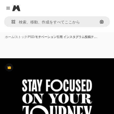
Magnific
Close menu
画像で
ホーム
/
ストック
/
PSD
/
モチベーション引用 インスタグラム投稿テ…
Premium