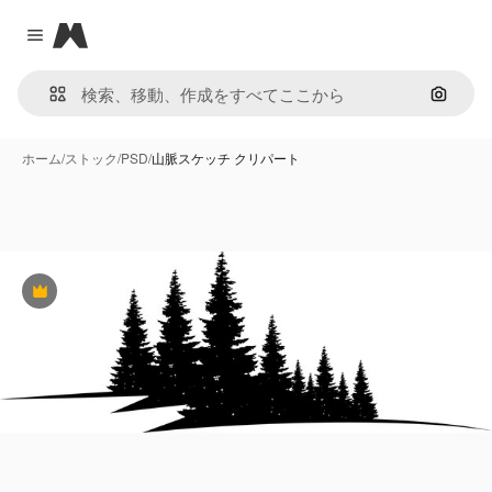
Magnific
Close menu
画像で
ホーム
/
ストック
/
PSD
/
山脈スケッチ クリパート
Premium