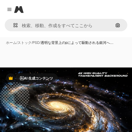
Magnific
Close menu
画像で
ホーム
/
ストック
/
PSD
/
透明な背景上のpによって駆動される銀河へ…
AI 生成コンテンツ
Premium