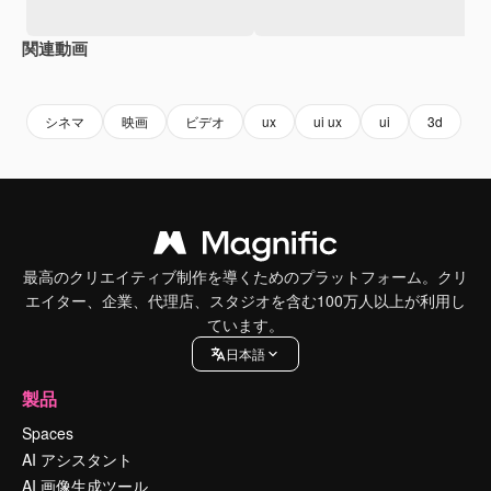
関連動画
Premium
Premium
Premium
Premium
シネマ
映画
ビデオ
ux
ui ux
ui
3d
最高のクリエイティブ制作を導くためのプラットフォーム。クリ
エイター、企業、代理店、スタジオを含む100万人以上が利用し
ています。
日本語
製品
Spaces
AI アシスタント
AI 画像生成ツール