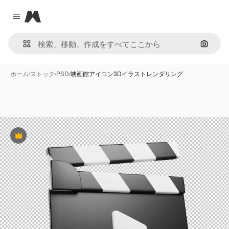
Magnific
Close menu
画像で
ホーム
/
ストック
/
PSD
/
映画館アイコン3Dイラストレンダリング
Premium