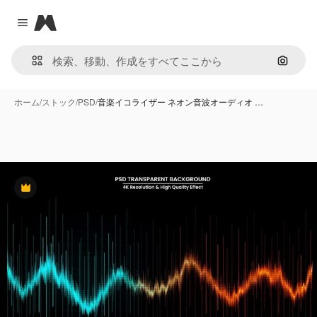
Magnific
Close menu
画像で
ホーム
/
ストック
/
PSD
/
音楽イコライザー ネオン音波オーディオ …
Premium