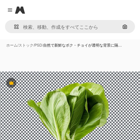
Magnific
Close menu
画像で
ホーム
/
ストック
/
PSD
/
自然で新鮮なボク・チョイが透明な背景に隔…
Premium