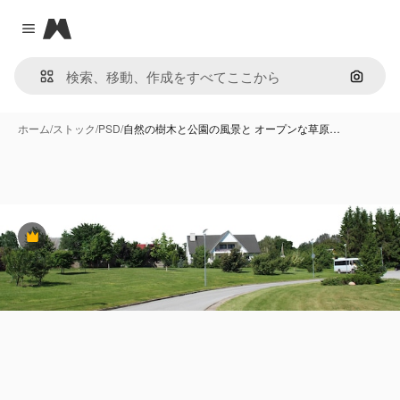
Magnific
Close menu
画像で
ホーム
/
ストック
/
PSD
/
自然の樹木と公園の風景と オープンな草原…
Premium