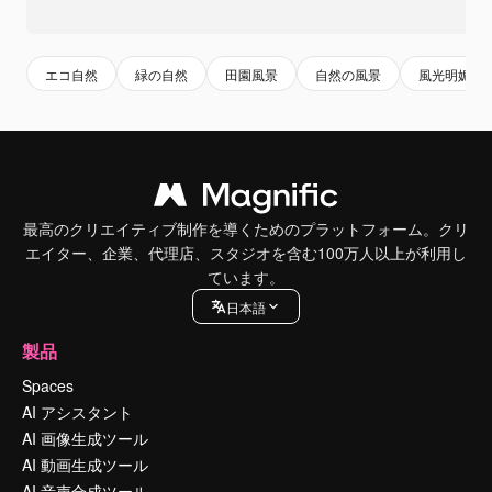
エコ自然
緑の自然
田園風景
自然の風景
風光明媚な
最高のクリエイティブ制作を導くためのプラットフォーム。クリ
エイター、企業、代理店、スタジオを含む100万人以上が利用し
ています。
日本語
製品
Spaces
AI アシスタント
AI 画像生成ツール
AI 動画生成ツール
AI 音声合成ツール