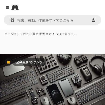
Magnific
Close menu
画像で
ホーム
/
ストック
/
PSD
/
麗 に 配置 さ れ た テクノロジー …
AI 生成コンテンツ
Premium