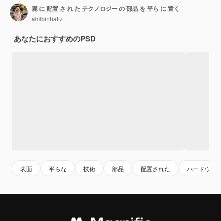
麗 に 配置 さ れ た テクノロジー の 部品 を 平ら に 置く
ahilbinhafiz
あなたにおすすめのPSD
表面
平らな
技術
部品
配置された
ハードウェ