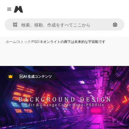
Magnific
Close menu
画像で
ホーム
/
ストック
/
PSD
/
ネオンライトの廊下は未来的な宇宙船です
AI 生成コンテンツ
Premium