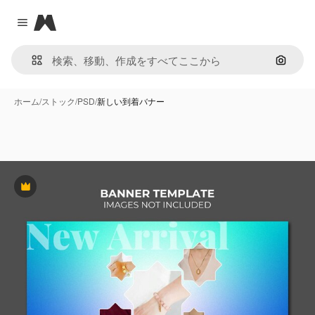
Magnific
Close menu
画像で
ホーム
/
ストック
/
PSD
/
新しい到着バナー
Premium