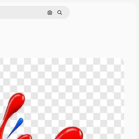
画像で検索
検索