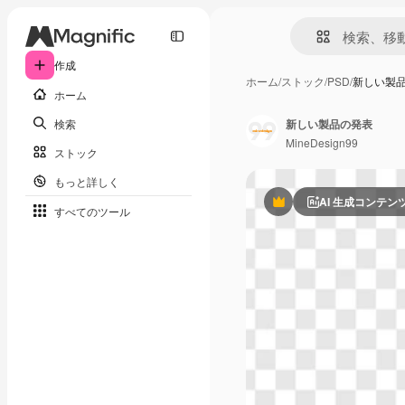
作成
ホーム
/
ストック
/
PSD
/
新しい製
ホーム
検索
新しい製品の発表
MineDesign99
ストック
もっと詳しく
AI 生成コンテン
Premium
すべてのツール