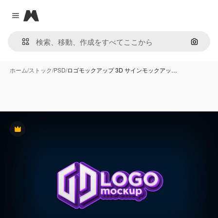
Magnific
Close menu
画像で
ホーム
/
ストック
/
PSD
/
ロゴモックアップ 3D サインモックアッ…
Premium