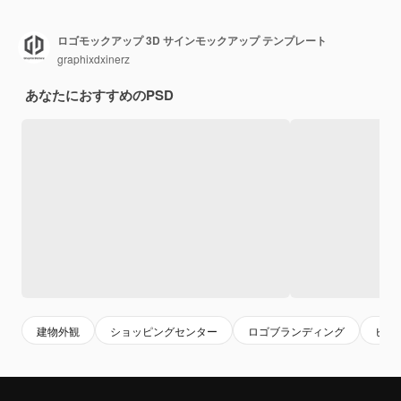
ロゴモックアップ 3D サインモックアップ テンプレート
graphixdxinerz
あなたにおすすめのPSD
建物外観
ショッピングセンター
ロゴブランディング
ビジ