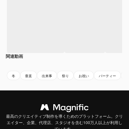
関連動画
Premium
Premium
AIによって生成されました。
Premium
Premium
冬
垂直
出来事
祭り
お祝い
パーティー
最高のクリエイティブ制作を導くためのプラットフォーム。クリ
エイター、企業、代理店、スタジオを含む100万人以上が利用し
ています。