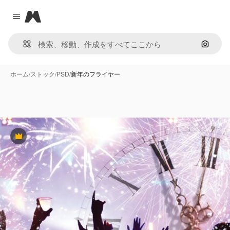
Magnific
Close menu
画像で
ホーム
/
ストック
/
PSD
/
新年のフライヤー
Premium