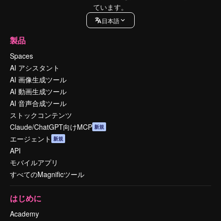
ています。
日本語
製品
Spaces
AI アシスタント
AI 画像生成ツール
AI 動画生成ツール
AI 音声合成ツール
ストックコンテンツ
Claude/ChatGPT向けMCP
新規
エージェント
新規
API
モバイルアプリ
すべてのMagnificツール
はじめに
Academy