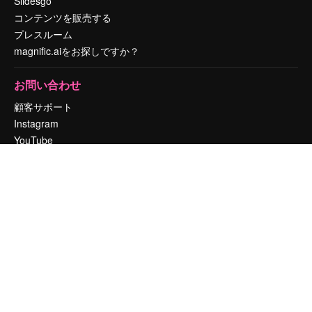
Slidesgo
コンテンツを販売する
プレスルーム
magnific.aiをお探しですか？
お問い合わせ
顧客サポート
Instagram
YouTube
LinkedIn
TikTok
Discord
X
Reddit
Copyright © 2010-
2026
Freepik Company S.L.U.
無断複写・転載を禁じま
す
.