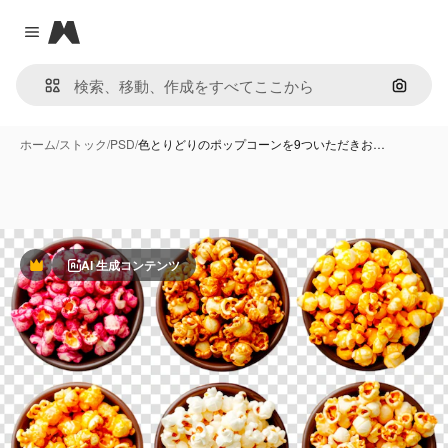
Magnific
Close menu
画像で
ホーム
/
ストック
/
PSD
/
色とりどりのポップコーンを9ついただきお…
AI 生成コンテンツ
Premium