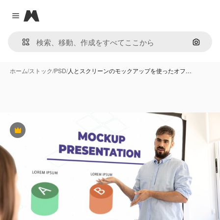
Magnific
Close menu
画像で
ホーム
/
ストック
/
PSD
/
人とスクリーンのモックアップを使ったオフ…
Premium