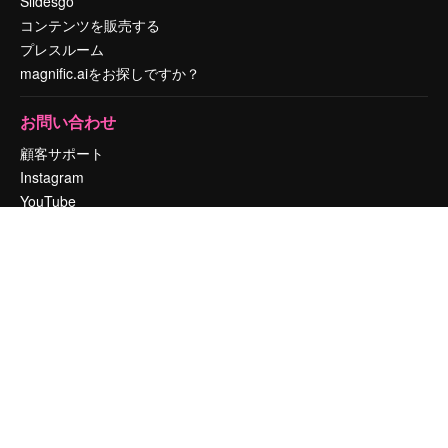
Slidesgo
コンテンツを販売する
プレスルーム
magnific.aiをお探しですか？
お問い合わせ
顧客サポート
Instagram
YouTube
LinkedIn
TikTok
Discord
X
Reddit
Copyright © 2010-
2026
Freepik Company S.L.U.
無断複写・転載を禁じま
す
.