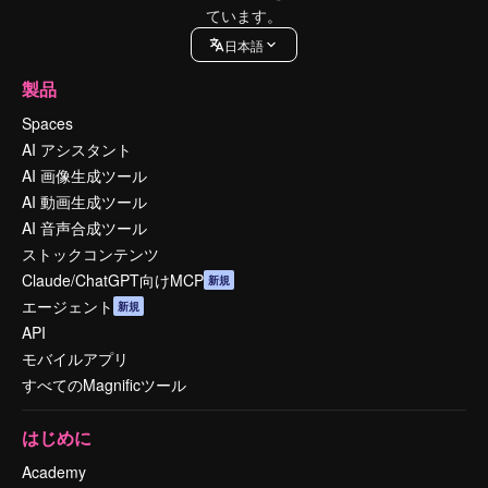
ています。
日本語
製品
Spaces
AI アシスタント
AI 画像生成ツール
AI 動画生成ツール
AI 音声合成ツール
ストックコンテンツ
Claude/ChatGPT向けMCP
新規
エージェント
新規
API
モバイルアプリ
すべてのMagnificツール
はじめに
Academy