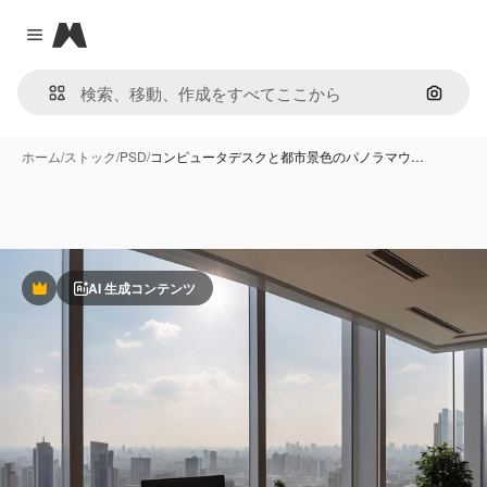
Magnific
Close menu
画像で
ホーム
/
ストック
/
PSD
/
コンピュータデスクと都市景色のパノラマウ…
AI 生成コンテンツ
Premium