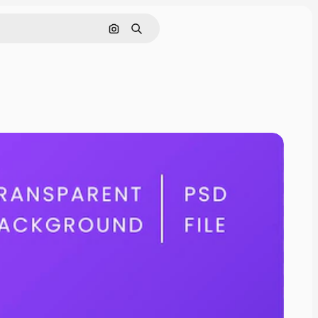
画像で検索
検索