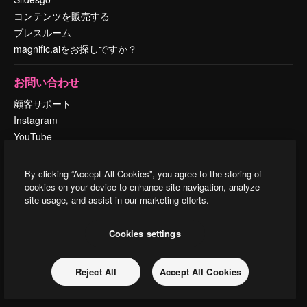
コンテンツを販売する
プレスルーム
magnific.aiをお探しですか？
お問い合わせ
顧客サポート
Instagram
YouTube
LinkedIn
TikTok
By clicking “Accept All Cookies”, you agree to the storing of
Discord
cookies on your device to enhance site navigation, analyze
site usage, and assist in our marketing efforts.
X
Reddit
Cookies settings
Copyright © 2010-
2026
Freepik Company S.L.U.
無断複写・転載を禁じま
Reject All
Accept All Cookies
す
.