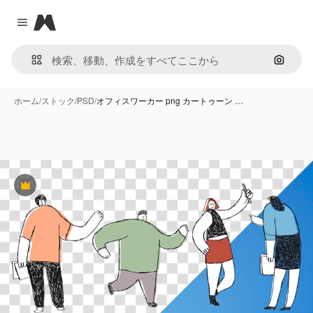
Magnific
Close menu
画像で
ホーム
/
ストック
/
PSD
/
オフィスワーカー png カートゥーン …
Premium