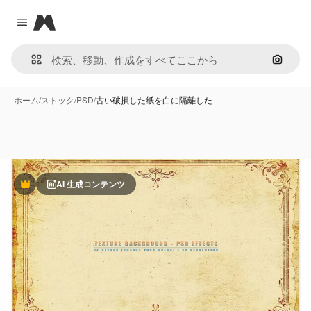
Magnific
Close menu
画像で
ホーム
/
ストック
/
PSD
/
古い破損した紙を白に隔離した
AI 生成コンテンツ
Premium