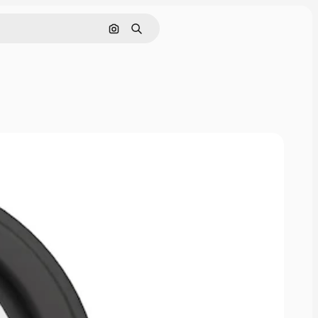
画像で検索
検索