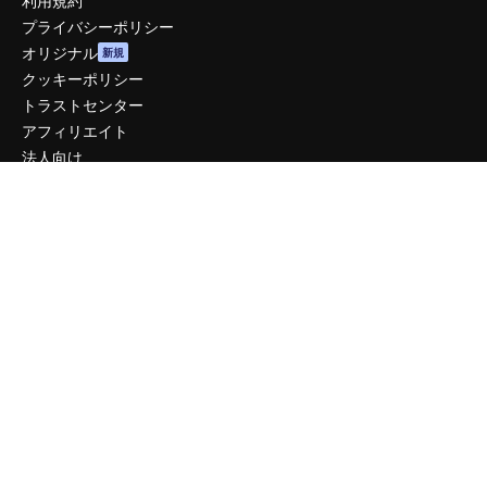
利用規約
プライバシーポリシー
オリジナル
新規
クッキーポリシー
トラストセンター
アフィリエイト
法人向け
運営
料金
会社概要
Reviews
採用情報
検索トレンド
ブログ
イベント
Slidesgo
コンテンツを販売する
プレスルーム