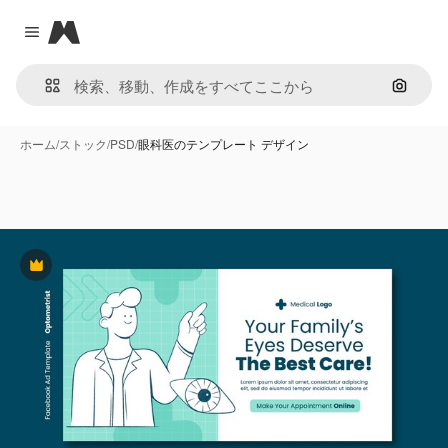
Magnific
Close menu
画像で
ホーム
/
ストック
/
PSD
/
眼科医のテンプレート デザイン
Premium