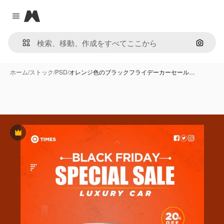
Magnific
Close menu
画像で
ホーム
/
ストック
/
PSD
/
オレンジ色のブラックフライデーカーセール…
Premium