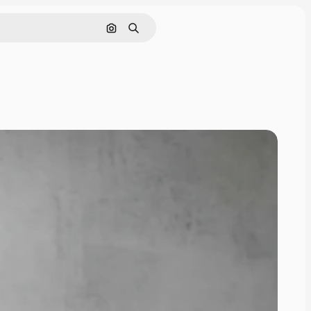
画像で検索
検索