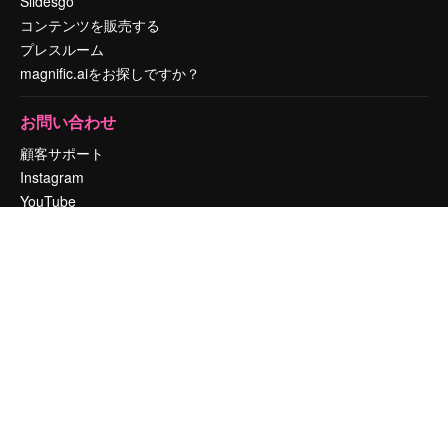
Slidesgo
コンテンツを販売する
プレスルーム
magnific.aiをお探しですか？
お問い合わせ
顧客サポート
Instagram
YouTube
LinkedIn
TikTok
Discord
X
Reddit
Copyright © 2010-
2026
Freepik Company S.L.U.
無断複写・転載を禁じま
す
.