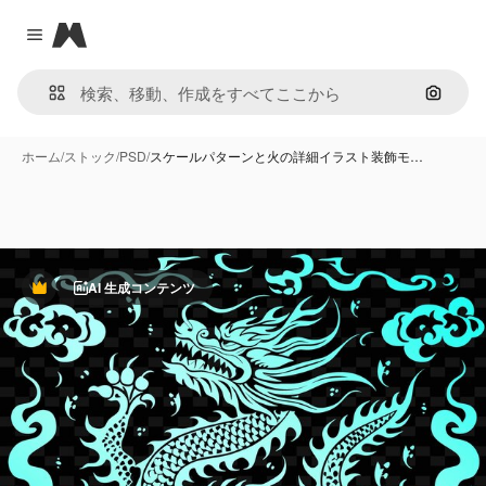
Magnific
Close menu
画像で
ホーム
/
ストック
/
PSD
/
スケールパターンと火の詳細イラスト装飾モ…
AI 生成コンテンツ
Premium