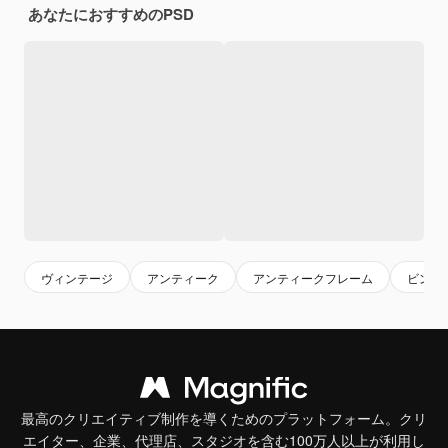
あなたにおすすめのPSD
ヴィンテージ
アンティーク
アンティークフレーム
ビンテ
最高のクリエイティブ制作を導くためのプラットフォーム。クリ
エイター、企業、代理店、スタジオを含む100万人以上が利用し