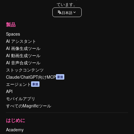
ています。
日本語
製品
Spaces
AI アシスタント
AI 画像生成ツール
AI 動画生成ツール
AI 音声合成ツール
ストックコンテンツ
Claude/ChatGPT向けMCP
新規
エージェント
新規
API
モバイルアプリ
すべてのMagnificツール
はじめに
Academy